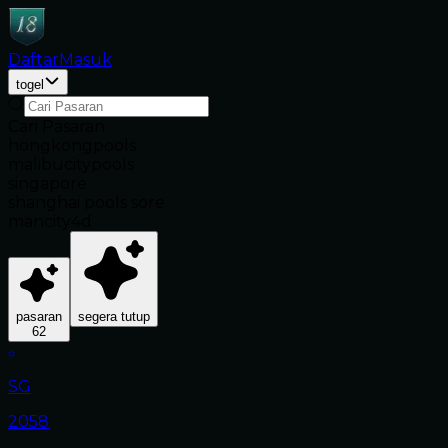
Daftar
Masuk
togel
Cari Pasaran
hongkongpools
malibucitypools
singapore
shanghai pools sore
mancity4d
pasaran
segera tutup
62
SG
2058