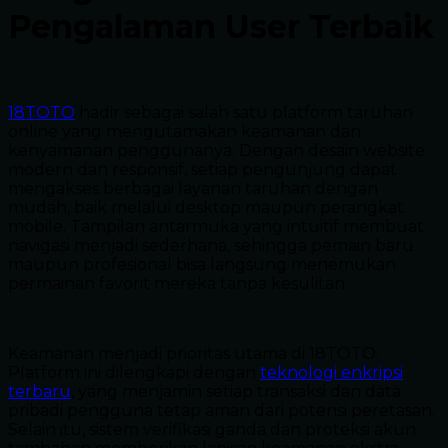
Pengalaman User Terbaik
18TOTO
hadir sebagai salah satu platform taruhan
online yang mengutamakan keamanan dan
kenyamanan penggunanya. Dengan desain website
modern dan responsif, setiap pengunjung dapat
mengakses berbagai layanan taruhan dengan
mudah, baik melalui desktop maupun perangkat
mobile. Tampilan antarmuka yang intuitif membuat
navigasi menjadi sederhana, sehingga pemain baru
maupun profesional bisa langsung menemukan
permainan favorit mereka tanpa kesulitan.
Keamanan menjadi prioritas utama di 18TOTO.
Platform ini dilengkapi dengan
teknologi enkripsi
terbaru
, yang menjamin setiap transaksi dan data
pribadi pengguna tetap aman dari potensi peretasan.
Selain itu, sistem verifikasi ganda dan proteksi akun