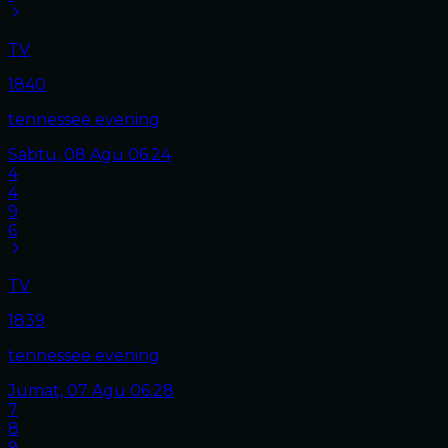
TV
1840
tennessee evening
Sabtu, 08 Agu
06.24
4
4
9
6
TV
1839
tennessee evening
Jumat, 07 Agu
06.28
7
8
9