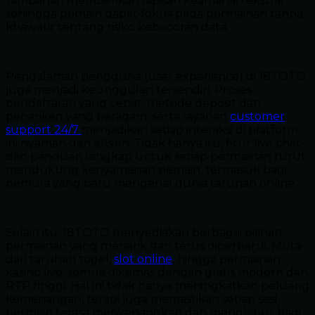
tambahan memberikan lapisan keamanan ekstra,
sehingga pemain dapat fokus pada permainan tanpa
khawatir tentang risiko kebocoran data.
Pengalaman pengguna (user experience) di 18TOTO
juga menjadi keunggulan tersendiri. Proses
pendaftaran yang cepat, metode deposit dan
penarikan yang beragam, serta layanan
customer
support 24/7
menjadikan setiap interaksi di platform
ini nyaman dan efisien. Tidak hanya itu, fitur live chat
dan panduan lengkap untuk setiap permainan turut
mendukung kenyamanan pemain, termasuk bagi
pemula yang baru mengenal dunia taruhan online.
Selain itu, 18TOTO menyediakan berbagai pilihan
permainan yang menarik dan terus diperbarui. Mulai
dari taruhan togel,
slot online
, hingga permainan
kasino live, semua dikemas dengan grafis modern dan
RTP tinggi. Hal ini tidak hanya meningkatkan peluang
kemenangan, tetapi juga memastikan setiap sesi
bermain terasa menyenangkan dan menghibur bagi