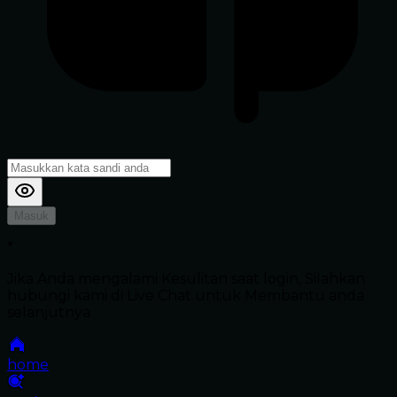
Masuk
*
Jika Anda mengalami Kesulitan saat login, Silahkan
hubungi kami di Live Chat untuk Membantu anda
selanjutnya
home