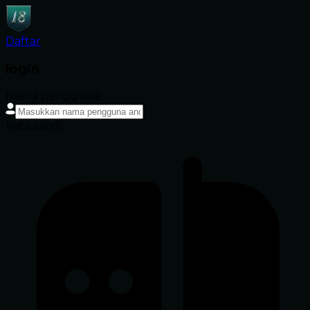
Daftar
login
Nama pengguna
Kata sandi