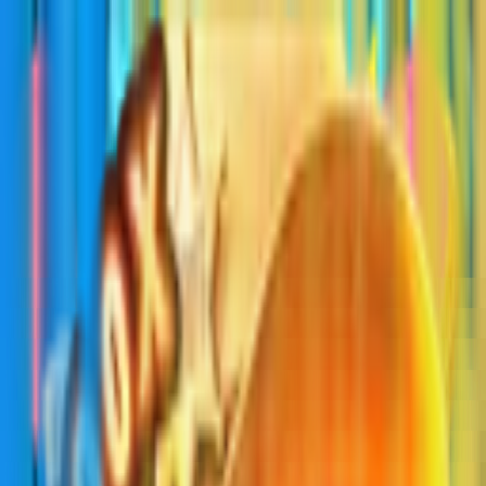
Daftar
Masuk
casino
Cari Permainan
crazy time
fury of anubis
fire in the hole 3
world cup 2026
all stars - world cup 2026
crash game
for you
slot
live casino
4
arcade
fishing
2603
635
104
21
Lagi Ngetrend
Lihat Semua
Fury of Anubis
Pragmatic Play
All Stars - World Cup 2026
Eclipse Studio
World Cup 2026
Eclipse Studio
Clash of Clans Super Mines SUPER RICH
SUPER RICH
Clash of Clans Super Scatter SUPER RICH
SUPER