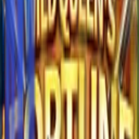
sehingga pemain dapat fokus pada permainan tanpa
khawatir tentang risiko kebocoran data.
Pengalaman pengguna (user experience) di 18TOTO
juga menjadi keunggulan tersendiri. Proses
pendaftaran yang cepat, metode deposit dan
penarikan yang beragam, serta layanan
customer
support 24/7
menjadikan setiap interaksi di platform
ini nyaman dan efisien. Tidak hanya itu, fitur live chat
dan panduan lengkap untuk setiap permainan turut
mendukung kenyamanan pemain, termasuk bagi
pemula yang baru mengenal dunia taruhan online.
Selain itu, 18TOTO menyediakan berbagai pilihan
permainan yang menarik dan terus diperbarui. Mulai
dari taruhan togel,
slot online
, hingga permainan
kasino live, semua dikemas dengan grafis modern dan
RTP tinggi. Hal ini tidak hanya meningkatkan peluang
kemenangan, tetapi juga memastikan setiap sesi
bermain terasa menyenangkan dan menghibur bagi