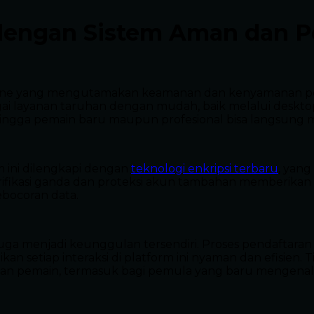
engan Sistem Aman dan P
 online yang mengutamakan keamanan dan kenyamanan 
gai layanan taruhan dengan mudah, baik melalui desk
ehingga pemain baru maupun profesional bisa langsung
m ini dilengkapi dengan
teknologi enkripsi terbaru
, yang
 verifikasi ganda dan proteksi akun tambahan memberika
ebocoran data.
ga menjadi keunggulan tersendiri. Proses pendaftaran
kan setiap interaksi di platform ini nyaman dan efisien. 
 pemain, termasuk bagi pemula yang baru mengenal d