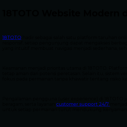
18TOTO Website Modern d
18TOTO
hadir sebagai salah satu platform taruhan
responsif, setiap pengunjung dapat mengakses berba
yang intuitif membuat navigasi menjadi sederhana, s
Keamanan menjadi prioritas utama di 18TOTO. Platfor
tetap aman dari potensi peretasan. Selain itu, sistem
fokus pada permainan tanpa khawatir tentang risiko k
Pengalaman pengguna (user experience) di 18TOTO ju
beragam, serta layanan
customer support 24/7
menjadi
untuk setiap permainan turut mendukung kenyamanan