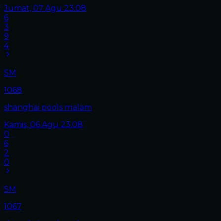
Jumat, 07 Agu
23.08
6
3
9
4
SM
1068
shanghai pools malam
Kamis, 06 Agu
23.08
0
6
2
0
SM
1067