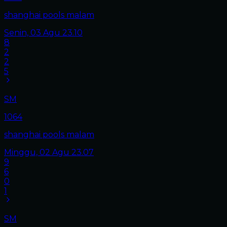
shanghai pools malam
Senin, 03 Agu
23.10
8
2
2
5
SM
1064
shanghai pools malam
Minggu, 02 Agu
23.07
9
6
0
1
SM