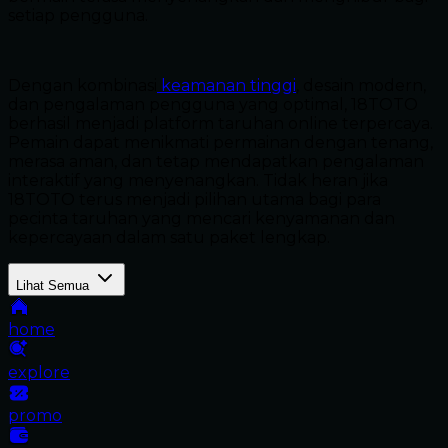
setiap pengguna.
Dengan kombinasi
keamanan tinggi
, desain modern,
dan pengalaman pengguna yang optimal, 18TOTO
berhasil menjadi platform taruhan online terpercaya.
Pemain dapat menikmati permainan dengan tenang,
merasa aman, dan tetap mendapatkan pengalaman
interaktif yang menyenangkan. Tidak heran jika
18TOTO terus menjadi pilihan utama bagi para
pecinta taruhan yang mencari kenyamanan dan
kepercayaan dalam satu paket lengkap.
Lihat Semua
home
explore
promo