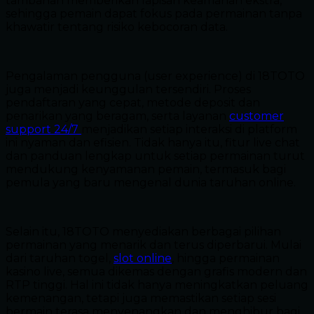
tambahan memberikan lapisan keamanan ekstra,
sehingga pemain dapat fokus pada permainan tanpa
khawatir tentang risiko kebocoran data.
Pengalaman pengguna (user experience) di 18TOTO
juga menjadi keunggulan tersendiri. Proses
pendaftaran yang cepat, metode deposit dan
penarikan yang beragam, serta layanan
customer
support 24/7
menjadikan setiap interaksi di platform
ini nyaman dan efisien. Tidak hanya itu, fitur live chat
dan panduan lengkap untuk setiap permainan turut
mendukung kenyamanan pemain, termasuk bagi
pemula yang baru mengenal dunia taruhan online.
Selain itu, 18TOTO menyediakan berbagai pilihan
permainan yang menarik dan terus diperbarui. Mulai
dari taruhan togel,
slot online
, hingga permainan
kasino live, semua dikemas dengan grafis modern dan
RTP tinggi. Hal ini tidak hanya meningkatkan peluang
kemenangan, tetapi juga memastikan setiap sesi
bermain terasa menyenangkan dan menghibur bagi