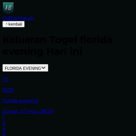
Daftar
Masuk
kembali
Keluaran Togel
florida
evening
Hari ini
FLORIDA EVENING
FE
1839
florida evening
Jumat, 07 Agu
08.58
1
0
4
8