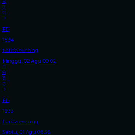
8
7
0
FE
1834
florida evening
Minggu, 02 Agu
09.02
0
8
8
0
FE
1833
florida evening
Sabtu, 01 Agu
08.56