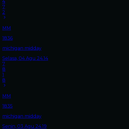
4
7
2
MM
1836
michigan midday
Selasa, 04 Agu
24.14
7
8
1
8
MM
1835
michigan midday
Senin, 03 Agu
24.19