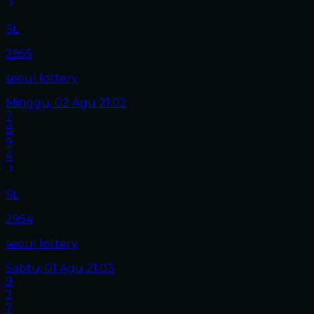
SL
2955
seoul lottery
Minggu, 02 Agu
21.02
7
8
9
4
SL
2954
seoul lottery
Sabtu, 01 Agu
21.03
9
2
7