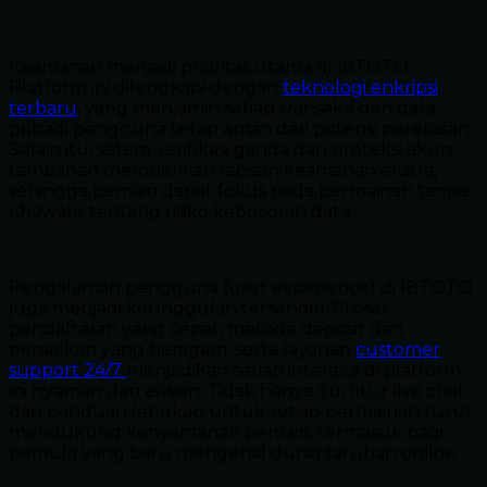
Keamanan menjadi prioritas utama di 18TOTO.
Platform ini dilengkapi dengan
teknologi enkripsi
terbaru
, yang menjamin setiap transaksi dan data
pribadi pengguna tetap aman dari potensi peretasan.
Selain itu, sistem verifikasi ganda dan proteksi akun
tambahan memberikan lapisan keamanan ekstra,
sehingga pemain dapat fokus pada permainan tanpa
khawatir tentang risiko kebocoran data.
Pengalaman pengguna (user experience) di 18TOTO
juga menjadi keunggulan tersendiri. Proses
pendaftaran yang cepat, metode deposit dan
penarikan yang beragam, serta layanan
customer
support 24/7
menjadikan setiap interaksi di platform
ini nyaman dan efisien. Tidak hanya itu, fitur live chat
dan panduan lengkap untuk setiap permainan turut
mendukung kenyamanan pemain, termasuk bagi
pemula yang baru mengenal dunia taruhan online.