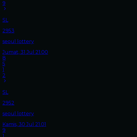
9
SL
2953
seoul lottery
Jumat, 31 Jul
21.00
8
5
1
2
SL
2952
seoul lottery
Kamis, 30 Jul
21.01
9
1