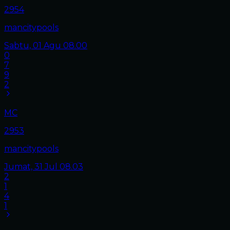
2954
mancitypools
Sabtu, 01 Agu
08.00
0
7
9
2
MC
2953
mancitypools
Jumat, 31 Jul
08.03
2
1
4
1