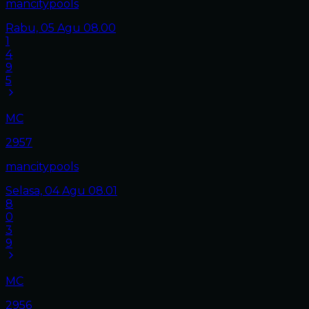
mancitypools
Rabu, 05 Agu
08.00
1
4
9
5
MC
2957
mancitypools
Selasa, 04 Agu
08.01
8
0
3
9
MC
2956