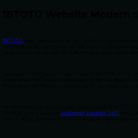
18TOTO Website Modern d
18TOTO
hadir sebagai salah satu platform taruhan
responsif, setiap pengunjung dapat mengakses berba
yang intuitif membuat navigasi menjadi sederhana, s
Keamanan menjadi prioritas utama di 18TOTO. Platfor
tetap aman dari potensi peretasan. Selain itu, sistem
fokus pada permainan tanpa khawatir tentang risiko k
Pengalaman pengguna (user experience) di 18TOTO ju
beragam, serta layanan
customer support 24/7
menjadi
untuk setiap permainan turut mendukung kenyamanan