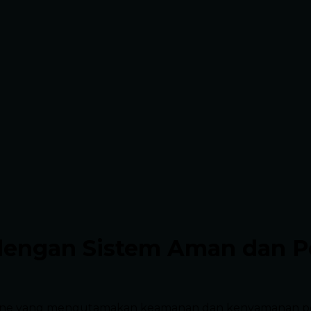
engan Sistem Aman dan P
 online yang mengutamakan keamanan dan kenyamanan 