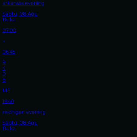
arkansas evening
Sabtu, 08 Agu
Buka
07.00
06.45
9
4
0
8
ME
1840
michigan evening
Sabtu, 08 Agu
Buka