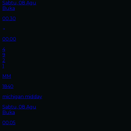
Sabtu, 08 Agu
Buka
00.30
00.00
4
9
2
1
MM
1840
michigan midday
Sabtu, 08 Agu
Buka
00.05