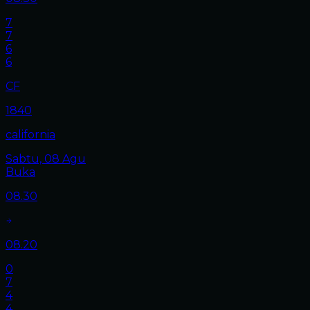
7
7
6
6
CF
1840
california
Sabtu, 08 Agu
Buka
08.30
08.20
0
7
4
4