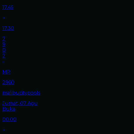
17.45
17.30
7
9
0
7
MP
2960
malibucitypools
Jumat, 07 Agu
Buka
00.00