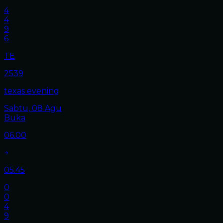
4
4
9
6
TE
2539
texas evening
Sabtu, 08 Agu
Buka
06.00
05.45
0
0
4
9