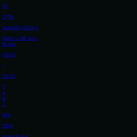
SF
2718
santafe lottery
Sabtu, 08 Agu
Buka
06.00
05.50
7
4
8
2
MN
2961
mancity4d