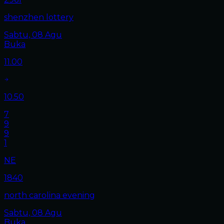
shenzhen lottery
Sabtu, 08 Agu
Buka
11.00
10.50
7
9
9
1
NE
1840
north carolina evening
Sabtu, 08 Agu
Buka