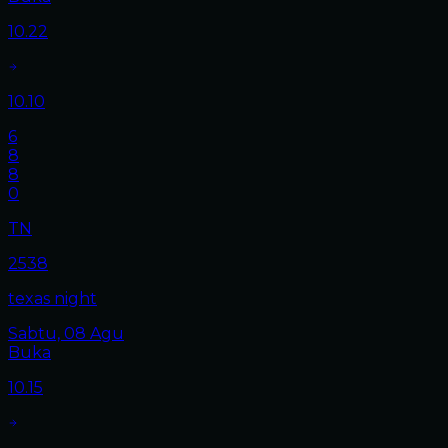
10.22
10.10
6
8
8
0
TN
2538
texas night
Sabtu, 08 Agu
Buka
10.15