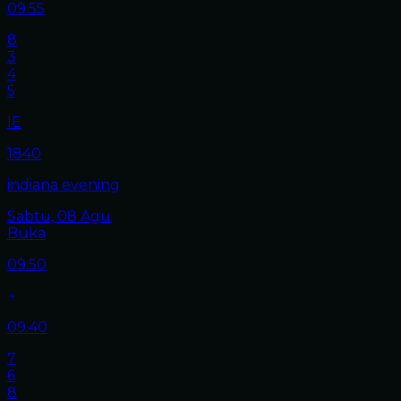
09.55
8
3
4
5
IE
1840
indiana evening
Sabtu, 08 Agu
Buka
09.50
09.40
7
6
8