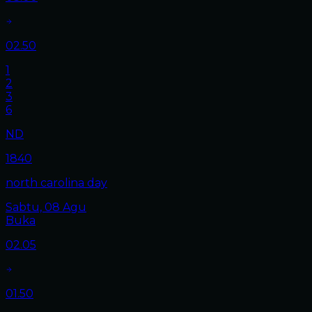
02.50
1
2
3
6
ND
1840
north carolina day
Sabtu, 08 Agu
Buka
02.05
01.50