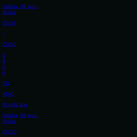
Sabtu, 08 Agu
Buka
01.00
00.50
5
8
0
6
FD
1840
florida day
Sabtu, 08 Agu
Buka
00.30