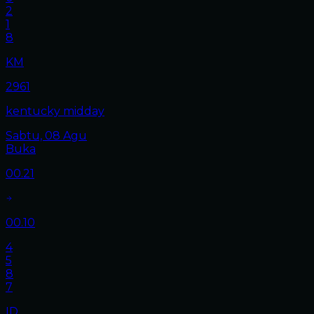
2
1
8
KM
2961
kentucky midday
Sabtu, 08 Agu
Buka
00.21
00.10
4
5
8
7
ID