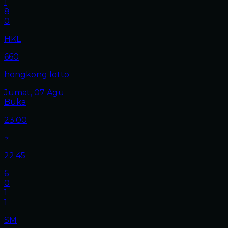
1
8
0
HKL
660
hongkong lotto
Jumat, 07 Agu
Buka
23.00
22.45
6
0
1
1
SM