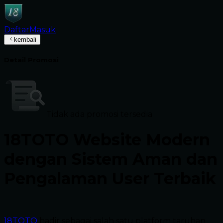
Daftar
Masuk
kembali
Detail Promosi
Tidak ada promosi tersedia
18TOTO Website Modern
dengan Sistem Aman dan
Pengalaman User Terbaik
18TOTO
hadir sebagai salah satu platform taruhan