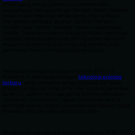
online yang mengutamakan keamanan dan
kenyamanan penggunanya. Dengan desain website
modern dan responsif, setiap pengunjung dapat
mengakses berbagai layanan taruhan dengan
mudah, baik melalui desktop maupun perangkat
mobile. Tampilan antarmuka yang intuitif membuat
navigasi menjadi sederhana, sehingga pemain baru
maupun profesional bisa langsung menemukan
permainan favorit mereka tanpa kesulitan.
Keamanan menjadi prioritas utama di 18TOTO.
Platform ini dilengkapi dengan
teknologi enkripsi
terbaru
, yang menjamin setiap transaksi dan data
pribadi pengguna tetap aman dari potensi peretasan.
Selain itu, sistem verifikasi ganda dan proteksi akun
tambahan memberikan lapisan keamanan ekstra,
sehingga pemain dapat fokus pada permainan tanpa
khawatir tentang risiko kebocoran data.
Pengalaman pengguna (user experience) di 18TOTO