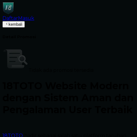
Daftar
Masuk
kembali
Detail Promosi
Tidak ada promosi tersedia
18TOTO Website Modern
dengan Sistem Aman dan
Pengalaman User Terbaik
18TOTO
hadir sebagai salah satu platform taruhan