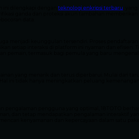
m ini dilengkapi dengan
teknologi enkripsi terbaru
, yang
 verifikasi ganda dan proteksi akun tambahan memberika
ebocoran data.
ga menjadi keunggulan tersendiri. Proses pendaftaran
kan setiap interaksi di platform ini nyaman dan efisien. 
 pemain, termasuk bagi pemula yang baru mengenal d
inan yang menarik dan terus diperbarui. Mulai dari tar
al ini tidak hanya meningkatkan peluang kemenangan, t
.
dan pengalaman pengguna yang optimal, 18TOTO berhasi
an, dan tetap mendapatkan pengalaman interaktif yan
g mencari kenyamanan dan kepercayaan dalam satu pake