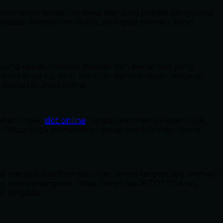
 menjamin setiap transaksi dan data pribadi pengguna
n lapisan keamanan ekstra, sehingga pemain dapat
 yang cepat, metode deposit dan penarikan yang
Tidak hanya itu, fitur live chat dan panduan lengkap
unia taruhan online.
uhan togel,
slot online
, hingga permainan kasino live,
etapi juga memastikan setiap sesi bermain terasa
l menjadi platform taruhan online terpercaya. Pemain
g menyenangkan. Tidak heran jika 18TOTO terus
t lengkap.