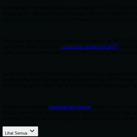
Keamanan menjadi prioritas utama di 18TOTO. Platfor
tetap aman dari potensi peretasan. Selain itu, sistem
fokus pada permainan tanpa khawatir tentang risiko k
Pengalaman pengguna (user experience) di 18TOTO ju
beragam, serta layanan
customer support 24/7
menjadi
untuk setiap permainan turut mendukung kenyamanan
Selain itu, 18TOTO menyediakan berbagai pilihan perma
semua dikemas dengan grafis modern dan RTP tinggi. H
menyenangkan dan menghibur bagi setiap pengguna
Dengan kombinasi
keamanan tinggi
, desain modern, 
dapat menikmati permainan dengan tenang, merasa am
menjadi pilihan utama bagi para pecinta taruhan yan
Lihat Semua