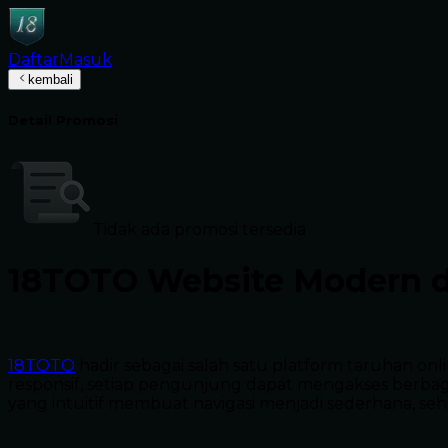
Daftar
Masuk
kembali
Detail Promosi
Tidak ada promosi tersedia
18TOTO Website Modern d
18TOTO
hadir sebagai salah satu platform taruhan
responsif, setiap pengunjung dapat mengakses berba
yang intuitif membuat navigasi menjadi sederhana, s