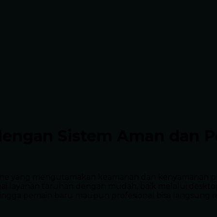
engan Sistem Aman dan P
 online yang mengutamakan keamanan dan kenyamanan 
gai layanan taruhan dengan mudah, baik melalui desk
ehingga pemain baru maupun profesional bisa langsung