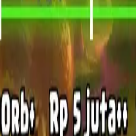
 verifikasi ganda dan proteksi akun tambahan memberika
ebocoran data.
ga menjadi keunggulan tersendiri. Proses pendaftaran
kan setiap interaksi di platform ini nyaman dan efisien. 
 pemain, termasuk bagi pemula yang baru mengenal d
inan yang menarik dan terus diperbarui. Mulai dari tar
al ini tidak hanya meningkatkan peluang kemenangan, t
.
dan pengalaman pengguna yang optimal, 18TOTO berhasi
an, dan tetap mendapatkan pengalaman interaktif yan
g mencari kenyamanan dan kepercayaan dalam satu pake