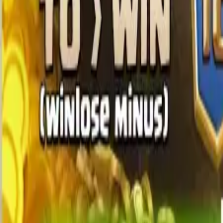
• Jika ditemukan penyalahgunaan, Super Rich be
Fleksibilitas Promosi
• Promosi ini berlaku untuk waktu terbatas dan 
• Syarat & ketentuan dapat berubah sewaktu-wakt
• Promosi ini berlaku mulai 11 Oktober 2025.
18TOTO Website Modern d
18TOTO
hadir sebagai salah satu platform taruhan
responsif, setiap pengunjung dapat mengakses berba
yang intuitif membuat navigasi menjadi sederhana, s
Keamanan menjadi prioritas utama di 18TOTO. Platfor