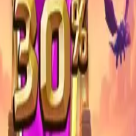
aw langsung.
yang adil dalam promosi ini.