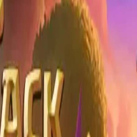
 adalah Rp 200.000 per minggu.
Hari Minggu (setiap minggunya).
u dengan klik tombol "klaim" pada: