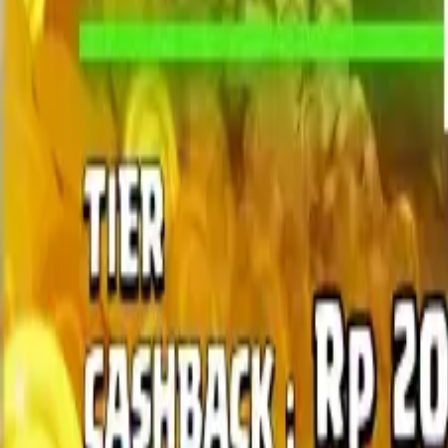
tetap aman dari potensi peretasan. Selain itu, sistem
fokus pada permainan tanpa khawatir tentang risiko k
Pengalaman pengguna (user experience) di 18TOTO ju
beragam, serta layanan
customer support 24/7
menjadi
untuk setiap permainan turut mendukung kenyamanan
Selain itu, 18TOTO menyediakan berbagai pilihan perma
semua dikemas dengan grafis modern dan RTP tinggi. H
menyenangkan dan menghibur bagi setiap pengguna
Dengan kombinasi
keamanan tinggi
, desain modern, 
dapat menikmati permainan dengan tenang, merasa am
menjadi pilihan utama bagi para pecinta taruhan yan
Lihat Semua
home