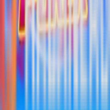
Pengalaman pengguna (user experience) di 18TOTO
juga menjadi keunggulan tersendiri. Proses
pendaftaran yang cepat, metode deposit dan
penarikan yang beragam, serta layanan
customer
support 24/7
menjadikan setiap interaksi di platform
ini nyaman dan efisien. Tidak hanya itu, fitur live chat
dan panduan lengkap untuk setiap permainan turut
mendukung kenyamanan pemain, termasuk bagi
pemula yang baru mengenal dunia taruhan online.
Selain itu, 18TOTO menyediakan berbagai pilihan
permainan yang menarik dan terus diperbarui. Mulai
dari taruhan togel,
slot online
, hingga permainan
kasino live, semua dikemas dengan grafis modern dan
RTP tinggi. Hal ini tidak hanya meningkatkan peluang
kemenangan, tetapi juga memastikan setiap sesi
bermain terasa menyenangkan dan menghibur bagi
setiap pengguna.