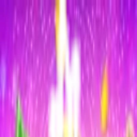
Daftar
Masuk
casino
Cari Permainan
tombstone rip
limbo+
mines+
lightning roulette
clash of clans super scatter super rich
crash game
for you
slot
live casino
4
arcade
fishing
2603
635
104
21
Provider :
PP POP
Filter :
TERKENAL
Gates of Olympus POP
PP POP
Olympus Wins
PP POP