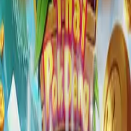
kasino live, semua dikemas dengan grafis modern dan
RTP tinggi. Hal ini tidak hanya meningkatkan peluang
kemenangan, tetapi juga memastikan setiap sesi
bermain terasa menyenangkan dan menghibur bagi
setiap pengguna.
Dengan kombinasi
keamanan tinggi
, desain modern,
dan pengalaman pengguna yang optimal, 18TOTO
berhasil menjadi platform taruhan online terpercaya.
Pemain dapat menikmati permainan dengan tenang,
merasa aman, dan tetap mendapatkan pengalaman
interaktif yang menyenangkan. Tidak heran jika
18TOTO terus menjadi pilihan utama bagi para
pecinta taruhan yang mencari kenyamanan dan
kepercayaan dalam satu paket lengkap.
Lihat Semua
home