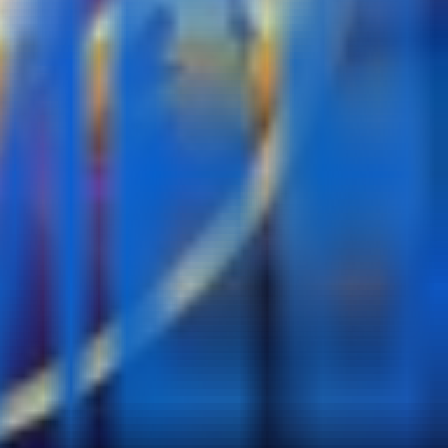
 yang cepat, metode deposit dan penarikan yang
Tidak hanya itu, fitur live chat dan panduan lengkap
unia taruhan online.
uhan togel,
slot online
, hingga permainan kasino live,
etapi juga memastikan setiap sesi bermain terasa
l menjadi platform taruhan online terpercaya. Pemain
g menyenangkan. Tidak heran jika 18TOTO terus
t lengkap.