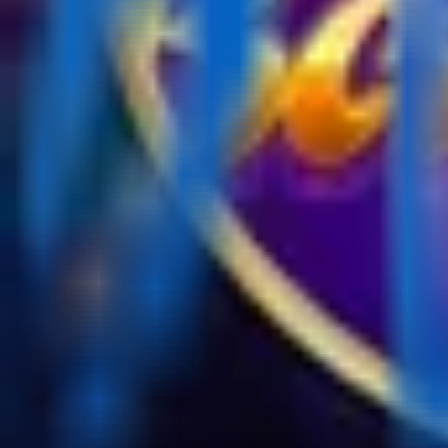
Pengalaman pengguna (user experience) di 18TOTO ju
beragam, serta layanan
customer support 24/7
menjadi
untuk setiap permainan turut mendukung kenyamanan
Selain itu, 18TOTO menyediakan berbagai pilihan perma
semua dikemas dengan grafis modern dan RTP tinggi. H
menyenangkan dan menghibur bagi setiap pengguna
Dengan kombinasi
keamanan tinggi
, desain modern, 
dapat menikmati permainan dengan tenang, merasa am
menjadi pilihan utama bagi para pecinta taruhan yan
Lihat Semua
home
explore