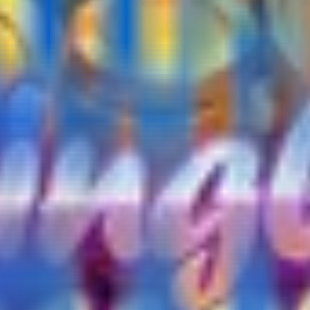
engan Sistem Aman dan P
 online yang mengutamakan keamanan dan kenyamanan 
gai layanan taruhan dengan mudah, baik melalui desk
ehingga pemain baru maupun profesional bisa langsung
m ini dilengkapi dengan
teknologi enkripsi terbaru
, yang
 verifikasi ganda dan proteksi akun tambahan memberika
ebocoran data.