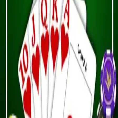
dan panduan lengkap untuk setiap permainan turut
mendukung kenyamanan pemain, termasuk bagi
pemula yang baru mengenal dunia taruhan online.
Selain itu, 18TOTO menyediakan berbagai pilihan
permainan yang menarik dan terus diperbarui. Mulai
dari taruhan togel,
slot online
, hingga permainan
kasino live, semua dikemas dengan grafis modern dan
RTP tinggi. Hal ini tidak hanya meningkatkan peluang
kemenangan, tetapi juga memastikan setiap sesi
bermain terasa menyenangkan dan menghibur bagi
setiap pengguna.
Dengan kombinasi
keamanan tinggi
, desain modern,
dan pengalaman pengguna yang optimal, 18TOTO
berhasil menjadi platform taruhan online terpercaya.
Pemain dapat menikmati permainan dengan tenang,
merasa aman, dan tetap mendapatkan pengalaman
interaktif yang menyenangkan. Tidak heran jika
18TOTO terus menjadi pilihan utama bagi para