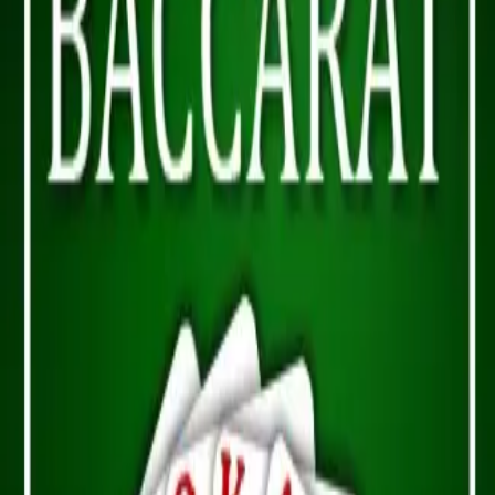
mobile. Tampilan antarmuka yang intuitif membuat
navigasi menjadi sederhana, sehingga pemain baru
maupun profesional bisa langsung menemukan
permainan favorit mereka tanpa kesulitan.
Keamanan menjadi prioritas utama di 18TOTO.
Platform ini dilengkapi dengan
teknologi enkripsi
terbaru
, yang menjamin setiap transaksi dan data
pribadi pengguna tetap aman dari potensi peretasan.
Selain itu, sistem verifikasi ganda dan proteksi akun
tambahan memberikan lapisan keamanan ekstra,
sehingga pemain dapat fokus pada permainan tanpa
khawatir tentang risiko kebocoran data.
Pengalaman pengguna (user experience) di 18TOTO
juga menjadi keunggulan tersendiri. Proses
pendaftaran yang cepat, metode deposit dan
penarikan yang beragam, serta layanan
customer
support 24/7
menjadikan setiap interaksi di platform
ini nyaman dan efisien. Tidak hanya itu, fitur live chat