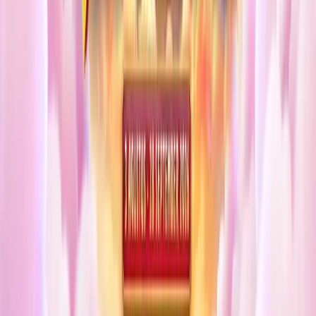
RTP tinggi. Hal ini tidak hanya meningkatkan peluang
kemenangan, tetapi juga memastikan setiap sesi
bermain terasa menyenangkan dan menghibur bagi
setiap pengguna.
Dengan kombinasi
keamanan tinggi
, desain modern,
dan pengalaman pengguna yang optimal, 18TOTO
berhasil menjadi platform taruhan online terpercaya.
Pemain dapat menikmati permainan dengan tenang,
merasa aman, dan tetap mendapatkan pengalaman
interaktif yang menyenangkan. Tidak heran jika
18TOTO terus menjadi pilihan utama bagi para
pecinta taruhan yang mencari kenyamanan dan
kepercayaan dalam satu paket lengkap.
Lihat Semua
home
explore