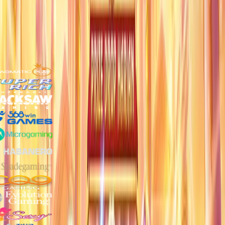
online
online