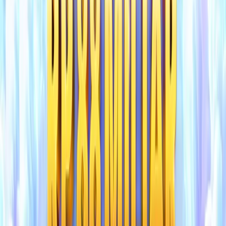
18TOTO Website Modern
dengan Sistem Aman dan
Pengalaman User Terbaik
18TOTO
hadir sebagai salah satu platform taruhan
online yang mengutamakan keamanan dan
kenyamanan penggunanya. Dengan desain website
modern dan responsif, setiap pengunjung dapat
mengakses berbagai layanan taruhan dengan
mudah, baik melalui desktop maupun perangkat
mobile. Tampilan antarmuka yang intuitif membuat
navigasi menjadi sederhana, sehingga pemain baru
maupun profesional bisa langsung menemukan
permainan favorit mereka tanpa kesulitan.