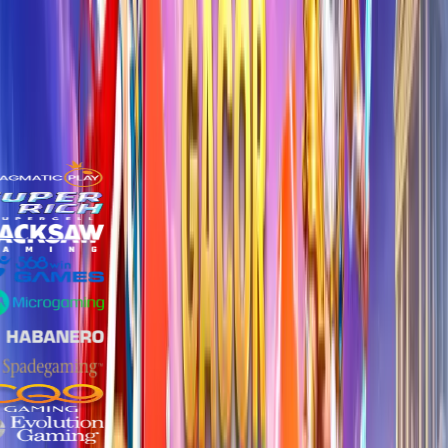
online
online