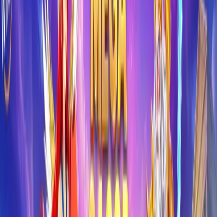
online
online
online
online
online
online