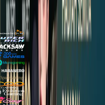
online
online