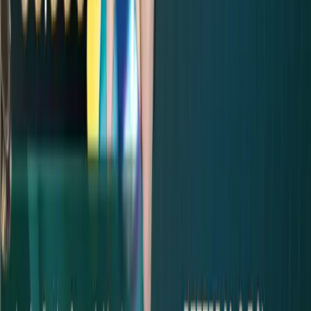
18TOTO Website Modern
dengan Sistem Aman dan
Pengalaman User Terbaik
18TOTO
hadir sebagai salah satu platform taruhan
online yang mengutamakan keamanan dan
kenyamanan penggunanya. Dengan desain website
modern dan responsif, setiap pengunjung dapat
mengakses berbagai layanan taruhan dengan
mudah, baik melalui desktop maupun perangkat
mobile. Tampilan antarmuka yang intuitif membuat
navigasi menjadi sederhana, sehingga pemain baru
maupun profesional bisa langsung menemukan
permainan favorit mereka tanpa kesulitan.
Keamanan menjadi prioritas utama di 18TOTO.
Platform ini dilengkapi dengan
teknologi enkripsi