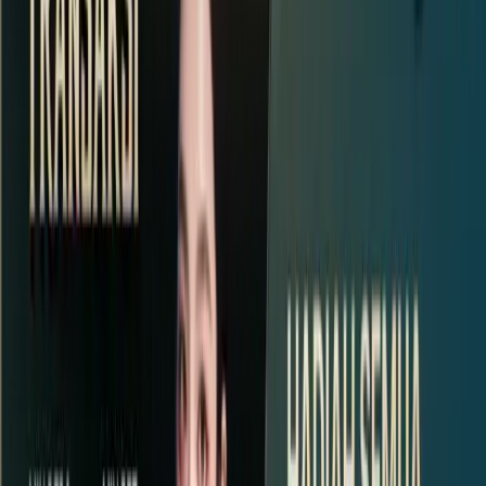
online
online
online
online
online