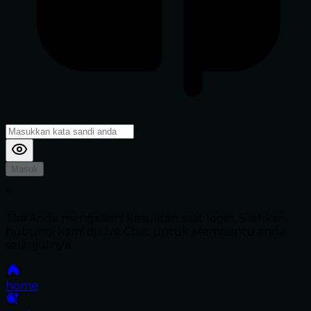
Masuk
*
Jika Anda mengalami Kesulitan saat login, Silahkan
hubungi kami di Live Chat untuk Membantu anda
selanjutnya
home