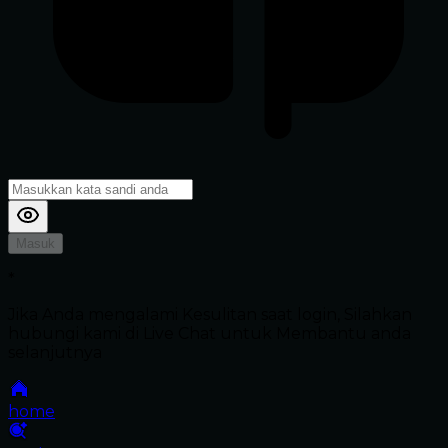
Masuk
*
Jika Anda mengalami Kesulitan saat login, Silahkan
hubungi kami di Live Chat untuk Membantu anda
selanjutnya
home