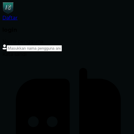
Daftar
login
Nama pengguna
Kata sandi