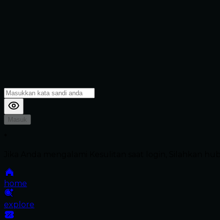
Masuk
*
Jika Anda mengalami Kesulitan saat login, Silahkan h
home
explore