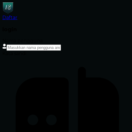
Daftar
login
Nama pengguna
Kata sandi